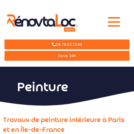
06.78.02.72.68
Devis 24h
Peinture
Travaux de peinture intérieure à Paris
et en Île-de-France